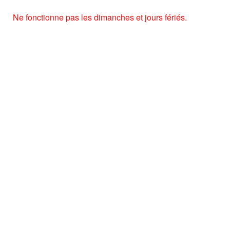
Ne fonctionne pas les dimanches et jours fériés.
Partager
Partager
le
le