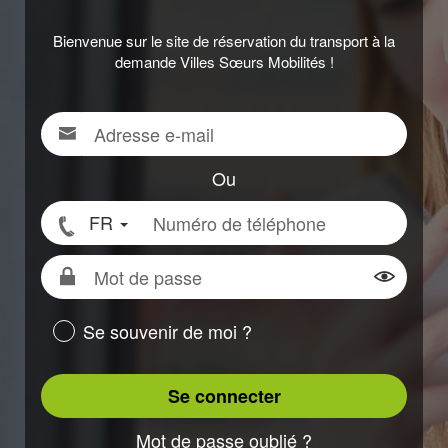
Bienvenue sur le site de réservation du transport à la
demande Villes Sœurs Mobilités !
Adresse
Pour
e-
vous
mail
connecter,
Ou
renseigner
Numéro
FR
votre
de
adresse
téléphone
Mot
e-
de
Montrer
mail
passe
ou
Se souvenir de moi ?
votre
numéro
Se connecter
de
téléphone
Mot de passe oublié ?