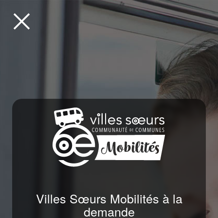
Revenir
à
la
page
d'accueil
Villes Sœurs Mobilités à la
demande